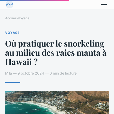
Accueil
›
Voyage
VOYAGE
Où pratiquer le snorkeling
au milieu des raies manta à
Hawaii ?
Mila — 9 octobre 2024 — 6 min de lecture