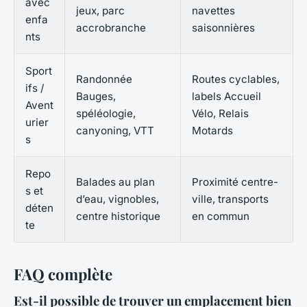
avec
jeux, parc
navettes
enfa
accrobranche
saisonnières
nts
Sport
Randonnée
Routes cyclables,
ifs /
Bauges,
labels Accueil
Avent
spéléologie,
Vélo, Relais
urier
canyoning, VTT
Motards
s
Repo
Balades au plan
Proximité centre-
s et
d’eau, vignobles,
ville, transports
déten
centre historique
en commun
te
FAQ complète
Est-il possible de trouver un emplacement bien